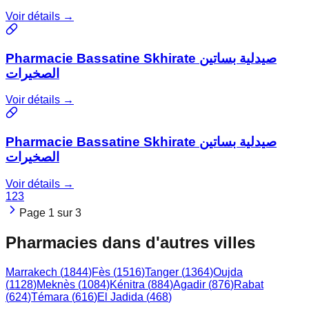
Voir détails →
Pharmacie Bassatine Skhirate صيدلية بساتين
الصخيرات
Voir détails →
Pharmacie Bassatine Skhirate صيدلية بساتين
الصخيرات
Voir détails →
1
2
3
Page
1
sur
3
Pharmacies dans d'autres villes
Marrakech
(
1844
)
Fès
(
1516
)
Tanger
(
1364
)
Oujda
(
1128
)
Meknès
(
1084
)
Kénitra
(
884
)
Agadir
(
876
)
Rabat
(
624
)
Témara
(
616
)
El Jadida
(
468
)