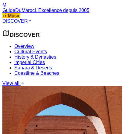
M
GuideDuMaroc
L'Excellence depuis 2005
Music
DISCOVER
DISCOVER
Overview
Cultural Events
History & Dynasties
Imperial Cities
Sahara & Deserts
Coastline & Beaches
View all