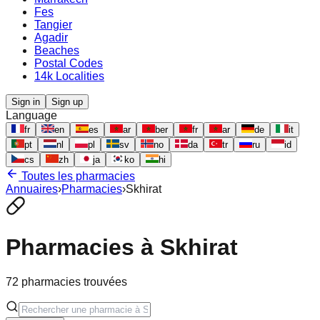
Fes
Tangier
Agadir
Beaches
Postal Codes
14k Localities
Sign in
Sign up
Language
fr
en
es
ar
ber
fr
ar
de
it
pt
nl
pl
sv
no
da
tr
ru
id
cs
zh
ja
ko
hi
Toutes les pharmacies
Annuaires
›
Pharmacies
›
Skhirat
Pharmacies à
Skhirat
72
pharmacies trouvées