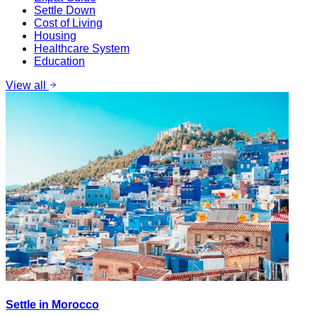
Settle Down
Cost of Living
Housing
Healthcare System
Education
View all
Settle in Morocco